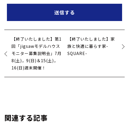
個人情報の第三者への開示・提供の禁止
当社は、お客さまよりお預かりした個人情報を適切に管理し、次
のいずれかに該当する場合を除き、個人情報を第三者に開示いた
しません。
・お客さまの同意がある場合
・お客さまが希望されるサービスを行なうために当社が業務を委
【終了いたしました】第1
【終了いたしました】家
託する業者に対して開示する場合
回「jigsawモデルハウス
族と快適に暮らす家-
・法令に基づき開示することが必要である場合
モニター募集説明会」7月
SQUARE-
個人情報の安全対策
8(土)，9(日)＆15(土)，
16(日)週末開催！
当社は、個人情報の正確性及び安全性確保のために、セキュリテ
ィに万全の対策を講じています。
ご本人の照会
お客さまがご本人の個人情報の照会・修正・削除などをご希望さ
れる場合には、ご本人であることを確認の上、対応させていただ
きます。
関連する記事
法令、規範の遵守と見直し
当社は、保有する個人情報に関して適用される日本の法令、その