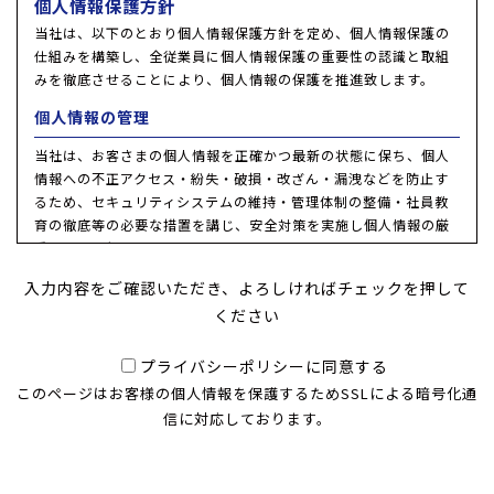
個人情報保護方針
当社は、以下のとおり個人情報保護方針を定め、個人情報保護の
仕組みを構築し、全従業員に個人情報保護の重要性の認識と取組
みを徹底させることにより、個人情報の保護を推進致します。
個人情報の管理
当社は、お客さまの個人情報を正確かつ最新の状態に保ち、個人
情報への不正アクセス・紛失・破損・改ざん・漏洩などを防止す
るため、セキュリティシステムの維持・管理体制の整備・社員教
育の徹底等の必要な措置を講じ、安全対策を実施し個人情報の厳
重な管理を行ないます。
個人情報の利用目的
入力内容をご確認いただき、よろしければチェックを押して
ください
本ウェブサイトでは、お客様からのお問い合わせ時に、お名前、
e-mailアドレス、電話番号等の個人情報をご登録いただく場合が
プライバシーポリシーに同意する
ございますが、これらの個人情報はご提供いただく際の目的以外
このページはお客様の個人情報を保護するためSSLによる暗号化通
では利用いたしません。
お客さまからお預かりした個人情報は、当社からのご連絡や業務
信に対応しております。
のご案内やご質問に対する回答として、電子メールや資料のご送
付に利用いたします。