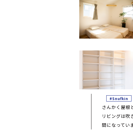
#Snufkin
さんかく屋根と
リビングは吹
間になってい